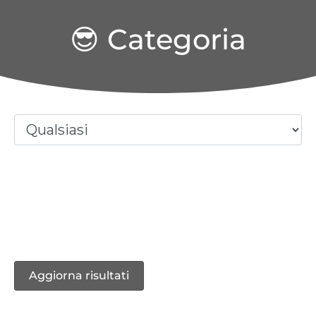
😎 Categoria
VENDITA - NOLEGGIO -
ASSISTENZA - SERVICE
Aggiorna risultati