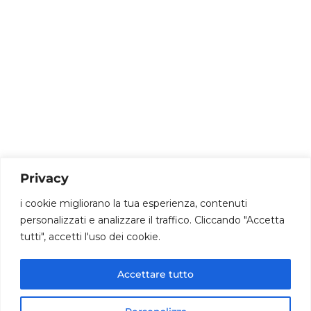
|
Maadsrl.it
.
Facebook
Linkedin
Instagram
Youtube
Dantec Srl
02 35954173
Privacy
info@dantec.it
i cookie migliorano la tua esperienza, contenuti
personalizzati e analizzare il traffico. Cliccando "Accetta
Via San Francesco 20 20826 Misinto (MB)
tutti", accetti l'uso dei cookie.
P.iva: 12090590014
Accettare tutto
© 2020 www.dantec.it .