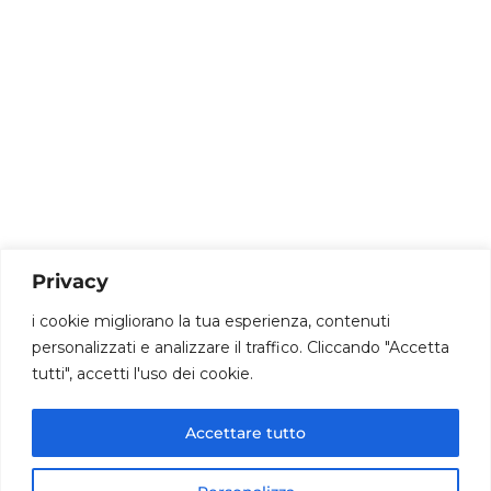
|
Maadsrl.it
.
Facebook
Linkedin
Instagram
Youtube
Dantec Srl
02 35954173
Privacy
info@dantec.it
i cookie migliorano la tua esperienza, contenuti
personalizzati e analizzare il traffico. Cliccando "Accetta
Via San Francesco 20 20826 Misinto (MB)
tutti", accetti l'uso dei cookie.
P.iva: 12090590014
Accettare tutto
© 2020 www.dantec.it .