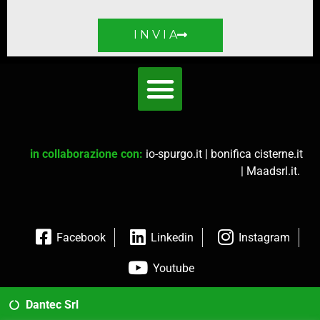
I N V I A
in collaborazione con:
io-spurgo.it
|
bonifica cisterne.it
|
Maadsrl.it
.
Facebook
Linkedin
Instagram
Youtube
Dantec Srl