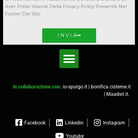
Aver Preso Visione Della Privacy Policy Presente Nel
Footer Del Sito
I N V I A
in collaborazione con:
io-spurgo.it
|
bonifica cisterne.it
|
Maadsrl.it
.
Facebook
Linkedin
Instagram
Youtube