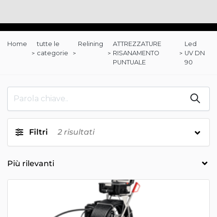
Home
tutte le
Relining
ATTREZZATURE
Led
categorie
RISANAMENTO
UV DN
PUNTUALE
90
Filtri
2
risultati