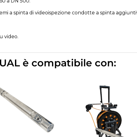
N60 a DN 500.
i a spinta di videoispezione condotte a spinta aggiuntiv
su video.
UAL è compatibile con: