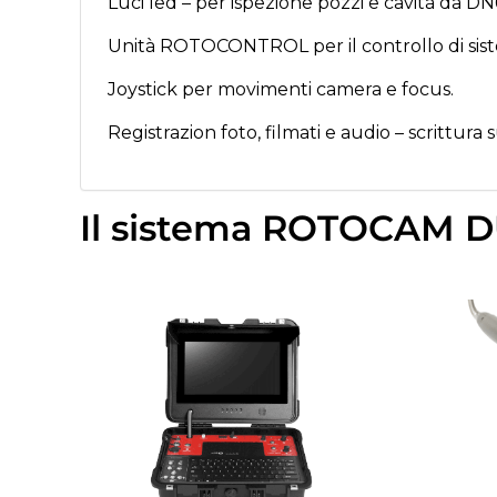
Luci led – per ispezione pozzi e cavità da D
Unità ROTOCONTROL per il controllo di sistem
Joystick per movimenti camera e focus.
Registrazion foto, filmati e audio – scrittura 
Il sistema ROTOCAM D