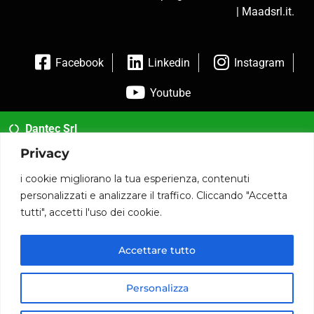
|
Maadsrl.it
.
Facebook
Linkedin
Instagram
Youtube
Dantec Srl
Privacy
02 35954173
i cookie migliorano la tua esperienza, contenuti
info@dantec.it
personalizzati e analizzare il traffico. Cliccando "Accetta
tutti", accetti l'uso dei cookie.
Via San Francesco 20 20826 Misinto (MB)
P.iva: 12090590014
Accettare tutto
© 2020 www.dantec.it .
Personalizza