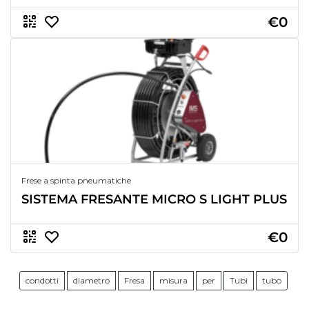
€0
Frese a spinta pneumatiche
SISTEMA FRESANTE MICRO S LIGHT PLUS
€0
condotti
diametro
Fresa
misura
per
Tubi
tubo