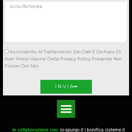
Acconsento Al Trattamento Dei Dati E Dichiaro Di
Aver Preso Visione Della Privacy Policy Presente Nel
Footer Del Sito
I N V I A
in collaborazione con:
io-spurgo.it
|
bonifica cisterne.it