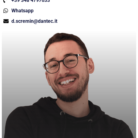
+39 348 4797633
Whatsapp
d.scremin@dantec.it