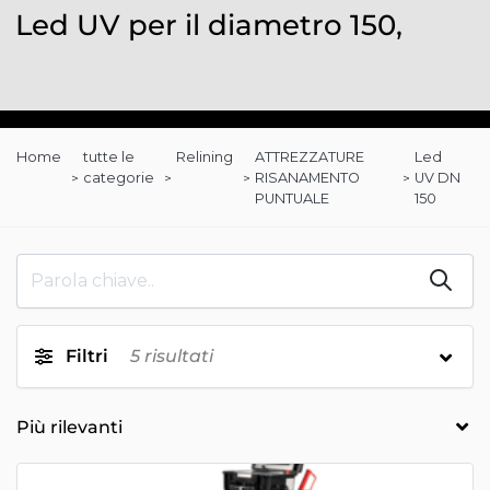
Led UV per il diametro 150,
Home
tutte le
Relining
ATTREZZATURE
Led
categorie
RISANAMENTO
UV DN
PUNTUALE
150
Filtri
5
risultati