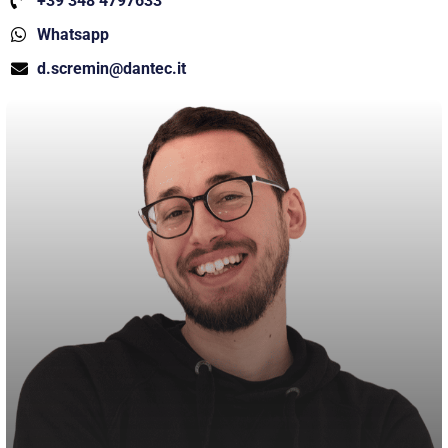
+39 348 4797633
Whatsapp
d.scremin@dantec.it