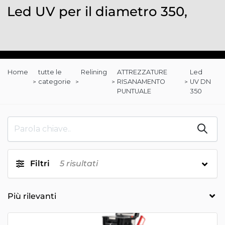
Led UV per il diametro 350,
Home
tutte le
Relining
ATTREZZATURE
Led
categorie
RISANAMENTO
UV DN
PUNTUALE
350
Filtri
5
risultati