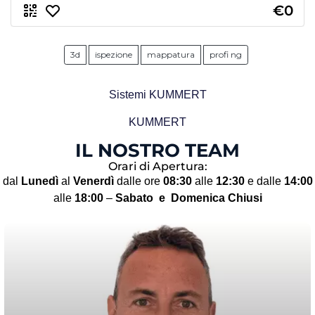
€0
3d
ispezione
mappatura
profi ng
Sistemi KUMMERT
KUMMERT
IL NOSTRO TEAM
Orari di Apertura:
dal
Lunedì
al
Venerdì
dalle ore
08:30
alle
12:30
e dalle
14:00
alle
18:00
–
Sabato
e Domenica Chiusi