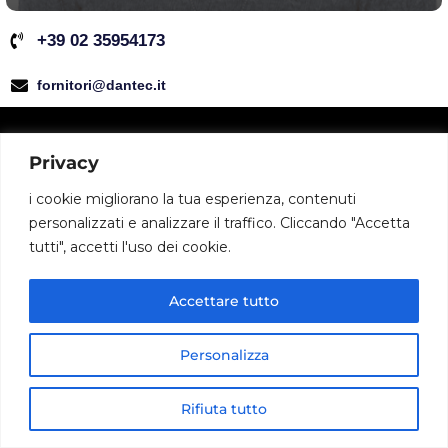
+39 02 35954173
fornitori@dantec.it
Privacy
i cookie migliorano la tua esperienza, contenuti
personalizzati e analizzare il traffico. Cliccando "Accetta
tutti", accetti l'uso dei cookie.
Accettare tutto
Richiedi info e Preventivi
Personalizza
Rifiuta tutto
Home
Cerca
Telefono
Whatsapp
Tutti Prodotti