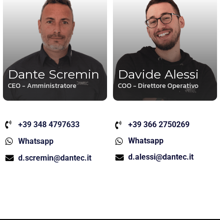
Dante Scremin
Davide Alessi
CEO - Amministratore
COO - Direttore Operativo
+39 348 4797633
+39 366 2750269
Whatsapp
Whatsapp
d.alessi@dantec.it
d.scremin@dantec.it