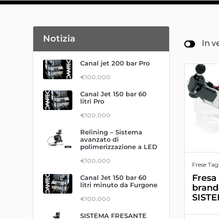
Notizia
In v
Canal jet 200 bar Pro
€100,000
Canal Jet 150 bar 60
litri Pro
€100,000
Relining – Sistema
avanzato di
polimerizzazione a LED
€100,000
Frese Tagl
Fresa
Canal Jet 150 bar 60
litri minuto da Furgone
brand
SIST
€100,000
SISTEMA FRESANTE