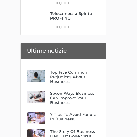
€100,000
Telecamera a Spinta
PROFI NG
€100,000
Ultime notizie
Top Five Common
Prejudices About
Business.
Seven Ways Business
Can Improve Your
Business.
7 Tips To Avoid Failure
In Business.
The Story Of Business
Has Just Gone Viral!