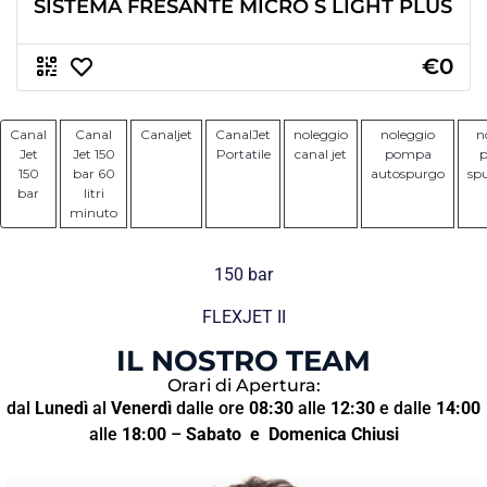
SISTEMA FRESANTE MICRO S LIGHT PLUS
€0
Canal
Canal
Canaljet
CanalJet
noleggio
noleggio
n
Jet
Jet 150
Portatile
canal jet
pompa
150
bar 60
autospurgo
sp
bar
litri
minuto
150 bar
FLEXJET II
IL NOSTRO TEAM
Orari di Apertura:
dal
Lunedì
al
Venerdì
dalle ore
08:30
alle
12:30
e dalle
14:00
alle
18:00
–
Sabato
e Domenica Chiusi