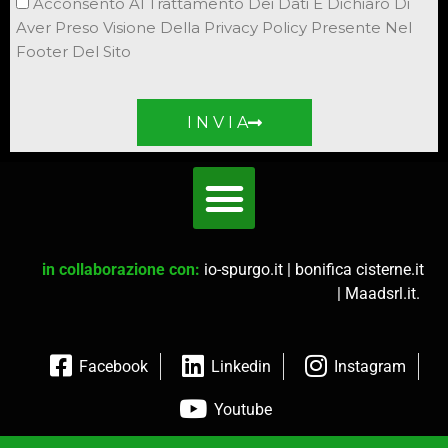
Acconsento Al Trattamento Dei Dati E Dichiaro Di
Aver Preso Visione Della Privacy Policy Presente Nel
Footer Del Sito
I N V I A
in collaborazione con:
io-spurgo.it
|
bonifica cisterne.it
|
Maadsrl.it
.
Facebook
Linkedin
Instagram
Youtube