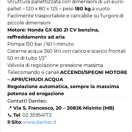
Struttura pallettizzata con dimensioni di un euro-
pallet – 120 x 80 x 125 – peso
180 kg
a vuoto
Facilmente trasportabile e caricabile su furgoni di
piccole dimensioni
Motore: Honda GX 630 21 CV benzina,
raffreddamento ad aria
Pompa 150 bar / 60 l-minuto
Cisterna acqua 360 litri con carico e scarico frontali
50 m di tubo 1/2”
Valvola di regolazione pressione massima
Telecomando 4 canali
ACCENDI/SPEGNI MOTORE
– APRI/CHIUDI ACQUA
Regolazione automatica, sempre la massima
potenza ed erogazione
Contatti Dantec:
📍
Via S. Francesco, 20 – 20826 Misinto (MB)
📞
Tel
: 02 35954173
🌐
Sito
:
www.dantec.it