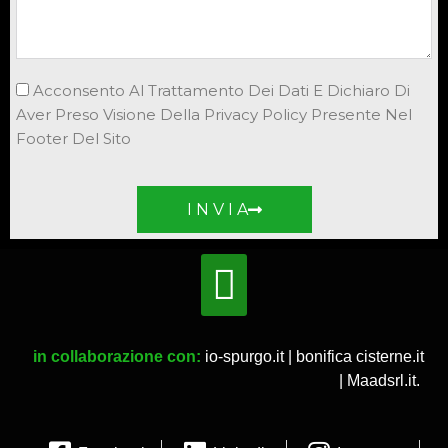
Acconsento Al Trattamento Dei Dati E Dichiaro Di
Aver Preso Visione Della Privacy Policy Presente Nel
Footer Del Sito
I N V I A
in collaborazione con:
io-spurgo.it
|
bonifica cisterne.it
|
Maadsrl.it
.