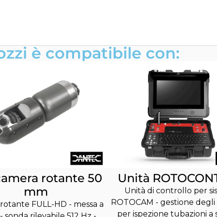
zzi è compatibile con:
camera rotante 50
Unità ROTOCON
mm
Unità di controllo per s
ROTOCAM - gestione degli 
rotante FULL-HD - messa a
per ispezione tubazioni a 
- sonda rilevabile 512 Hz -