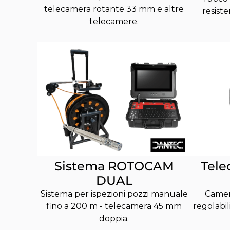
telecamera rotante 33 mm e altre
resist
telecamere.
Sistema ROTOCAM
Tele
DUAL
Sistema per ispezioni pozzi manuale
Camera
fino a 200 m - telecamera 45 mm
regolabil
doppia.