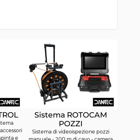
Sistema ROTOCAM
TROL
POZZI
istema
accessori
Sistema di videoispezione pozzi
spinta e
manuale - 200 m di cavo - camera