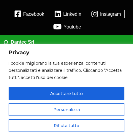
Facebook
Linkedin
Instagram
Youtube
Dantec Srl
Privacy
02 35954173
i cookie migliorano la tua esperienza, contenuti
info@dantec.it
personalizzati e analizzare il traffico. Cliccando "Accetta
tutti", accetti l'uso dei cookie.
Via San Francesco 20 20826 Misinto (MB)
P.iva: 12090590014
Accettare tutto
© 2020 www.dantec.it .
Personalizza
Rifiuta tutto
Home
Cerca
Telefono
Whatsapp
Tutti Prodotti