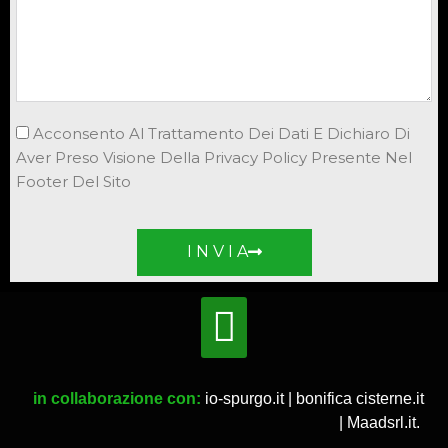
Acconsento Al Trattamento Dei Dati E Dichiaro Di
Aver Preso Visione Della Privacy Policy Presente Nel
Footer Del Sito
I N V I A
in collaborazione con:
io-spurgo.it
|
bonifica cisterne.it
|
Maadsrl.it
.