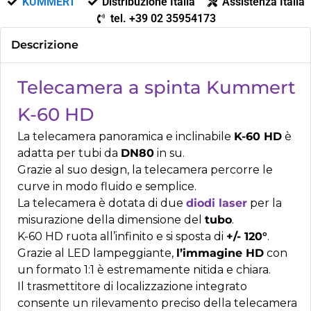
KUMMERT
Distribuzione Italia
Assistenza Italia
tel. +39 02 35954173
Descrizione
Telecamera a spinta Kummert
K-60 HD
La telecamera panoramica e inclinabile
K-60 HD
è
adatta per tubi da
DN80
in su.
Grazie al suo design, la telecamera percorre le
curve in modo fluido e semplice.
La telecamera è dotata di due
diodi laser
per la
misurazione della dimensione del
tubo
.
K-60 HD ruota all’infinito e si sposta di
+/- 120°
.
Grazie al LED lampeggiante,
l’immagine HD
con
un formato 1:1 è estremamente nitida e chiara.
Il trasmettitore di localizzazione integrato
consente un rilevamento preciso della telecamera