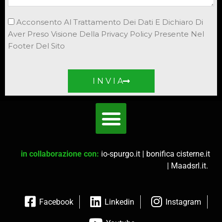
Acconsento Al Trattamento Dei Dati E Dichiaro Di
Aver Preso Visione Della Privacy Policy Presente Nel
Footer Del Sito
I N V I A
in collaborazione con:
io-spurgo.it
|
bonifica cisterne.it
|
Maadsrl.it
.
Facebook
Linkedin
Instagram