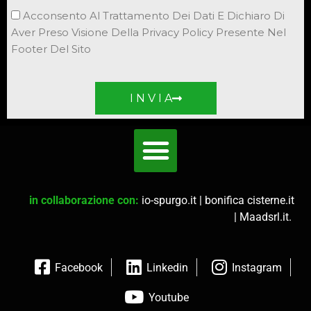
Acconsento Al Trattamento Dei Dati E Dichiaro Di
Aver Preso Visione Della Privacy Policy Presente Nel
Footer Del Sito
I N V I A
in collaborazione con:
io-spurgo.it
|
bonifica cisterne.it
|
Maadsrl.it
.
Facebook
Linkedin
Instagram
Youtube