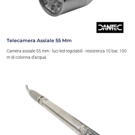
Telecamera Assiale 55 Mm
Camera assiale 55 mm - luci led regolabili - resistenza 10 bar, 100
m di colonna d'acqua.