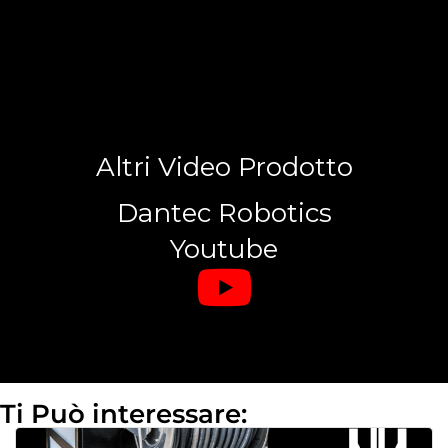
Altri Video Prodotto
Dantec Robotics
Youtube
Ti Può interessare: