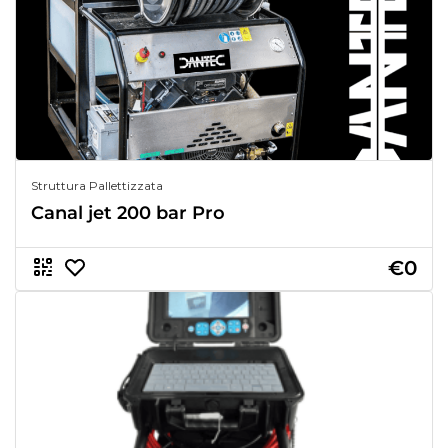
Struttura Pallettizzata
Canal jet 200 bar Pro
€0