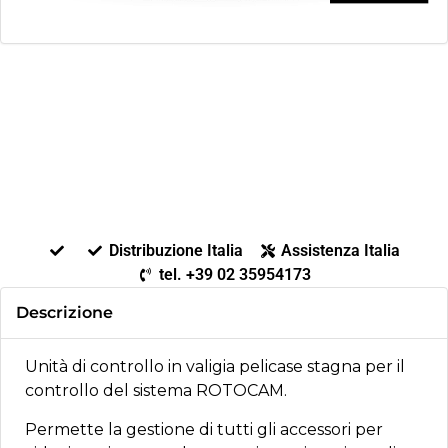
Distribuzione Italia
Assistenza Italia
tel. +39 02 35954173
Descrizione
Unità di controllo in valigia pelicase stagna per il
controllo del sistema ROTOCAM.
Permette la gestione di tutti gli accessori per