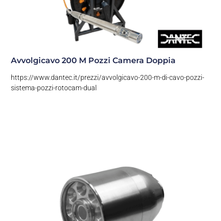
Avvolgicavo 200 M Pozzi Camera Doppia
https://www.dantec.it/prezzi/avvolgicavo-200-m-di-cavo-pozzi-
sistema-pozzi-rotocam-dual