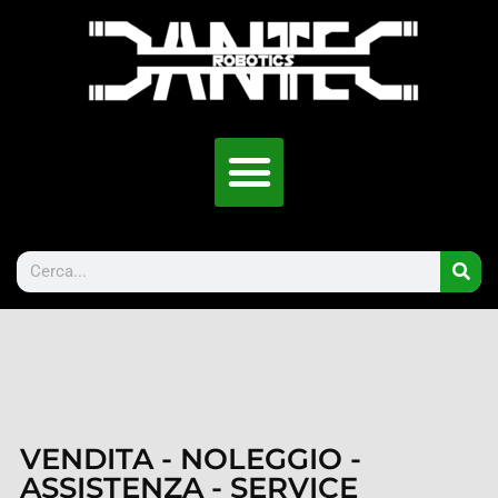
VENDITA - NOLEGGIO -
ASSISTENZA - SERVICE