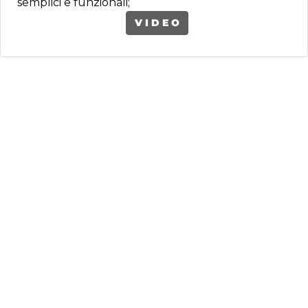
semplici e funzionali;
V I D E O