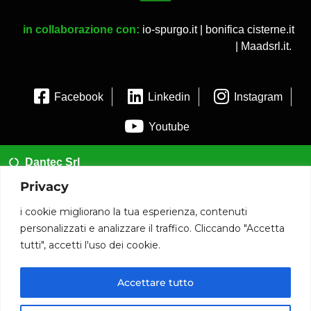
in collaborazione con:
io-spurgo.it
|
bonifica cisterne.it
|
Maadsrl.it
.
Facebook
Linkedin
Instagram
Youtube
Dantec Srl
Privacy
02 35954173
i cookie migliorano la tua esperienza, contenuti
info@dantec.it
personalizzati e analizzare il traffico. Cliccando "Accetta
tutti", accetti l'uso dei cookie.
Via San Francesco 20 20826 Misinto (MB)
P.iva: 12090590014
Accettare tutto
© 2020 www.dantec.it .