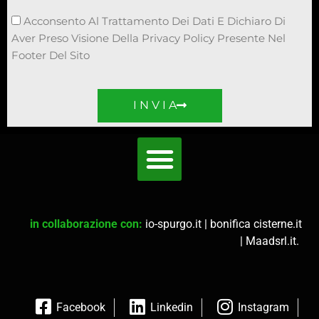
Acconsento Al Trattamento Dei Dati E Dichiaro Di
Aver Preso Visione Della Privacy Policy Presente Nel
Footer Del Sito
I N V I A
in collaborazione con:
io-spurgo.it
|
bonifica cisterne.it
|
Maadsrl.it
.
Facebook
Linkedin
Instagram