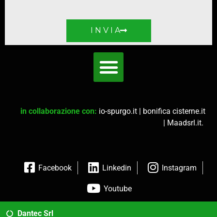
I N V I A
in collaborazione con:
io-spurgo.it
|
bonifica cisterne.it
|
Maadsrl.it
.
Facebook
Linkedin
Instagram
Youtube
Dantec Srl