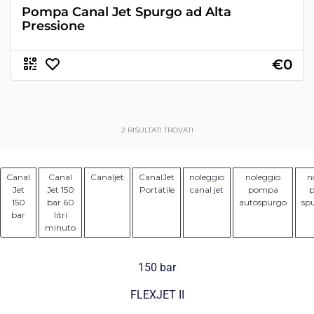
Pompa Canal Jet Spurgo ad Alta
Pressione
€0
2
RISULTATI TROVATI
Canal
Canal
Canaljet
CanalJet
noleggio
noleggio
n
Jet
Jet 150
Portatile
canal jet
pompa
150
bar 60
autospurgo
sp
bar
litri
minuto
150 bar
FLEXJET II