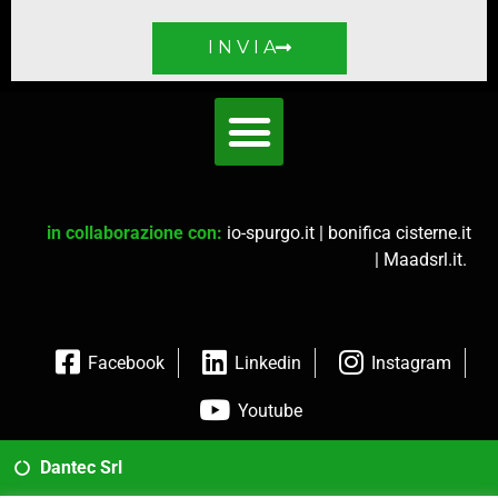
I N V I A
in collaborazione con:
io-spurgo.it
|
bonifica cisterne.it
|
Maadsrl.it
.
Facebook
Linkedin
Instagram
Youtube
Dantec Srl