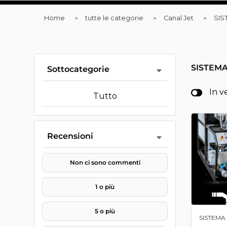
Home
tutte le categorie
Canal Jet
SIS
SISTEM
Sottocategorie
In v
Tutto
Recensioni
Non ci sono commenti
1 o più
5 o più
SISTEM