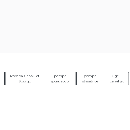
Pompa Canal Jet
pompa
pompa
ugelli
Spurgo
spurgatubi
stasatrice
canal jet