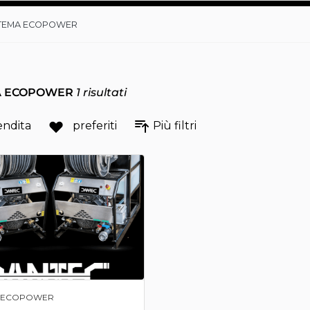
TEMA ECOPOWER
A ECOPOWER
1
risultati
endita
preferiti
Più filtri
A ECOPOWER