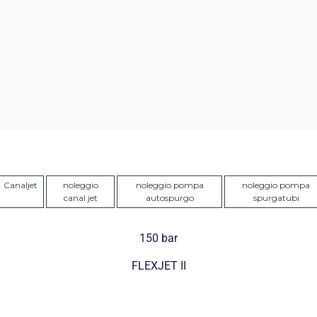
Canaljet
noleggio
noleggio pompa
noleggio pompa
canal jet
autospurgo
spurgatubi
150 bar
FLEXJET II