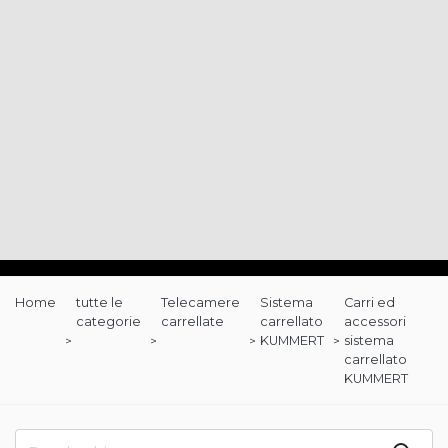
Home
tutte le
Telecamere
Sistema
Carri ed
categorie
carrellate
carrellato
accessori
KUMMERT
sistema
carrellato
KUMMERT