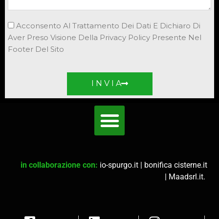
Acconsento Al Trattamento Dei Dati E Dichiaro Di
Aver Preso Visione Della Privacy Policy Presente Nel
Footer Del Sito
I N V I A
in collaborazione con:
io-spurgo.it
|
bonifica cisterne.it
|
Maadsrl.it
.