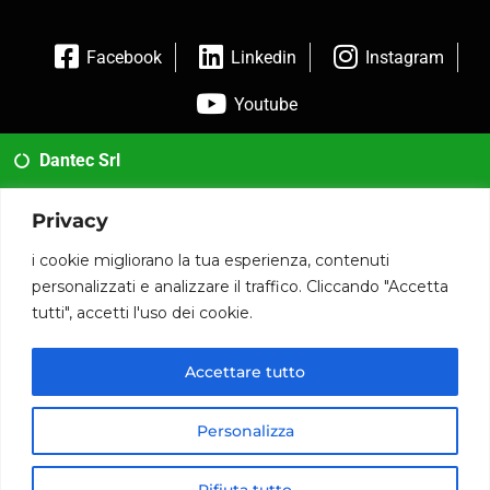
Facebook
Linkedin
Instagram
Youtube
Dantec Srl
02 35954173
Privacy
info@dantec.it
i cookie migliorano la tua esperienza, contenuti
personalizzati e analizzare il traffico. Cliccando "Accetta
Via San Francesco 20 20826 Misinto (MB)
tutti", accetti l'uso dei cookie.
P.iva: 12090590014
Accettare tutto
© 2020 www.dantec.it .
Personalizza
Rifiuta tutto