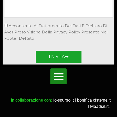
Acconsento Al Trattamento Dei Dati E Dichiaro Di
Aver Preso Visione Della Privacy Policy Presente Nel
Footer Del Sito
I N V I A
in collaborazione con:
io-spurgo.it
|
bonifica cisterne.it
|
Maadsrl.it
.