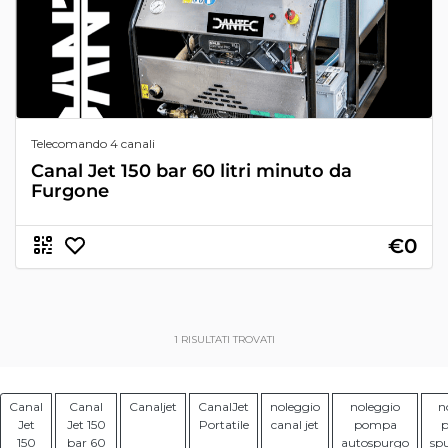
Telecomando 4 canali
Canal Jet 150 bar 60 litri minuto da
Furgone
€0
1
RISULTATI TROVATI
Canal
Canal
Canaljet
CanalJet
noleggio
noleggio
n
Jet
Jet 150
Portatile
canal jet
pompa
150
bar 60
autospurgo
sp