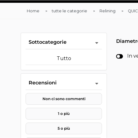
Home
tutte le categorie
Relining
QUIC
Diametr
Sottocategorie
In v
Tutto
Recensioni
Non ci sono commenti
1 o più
5 o più