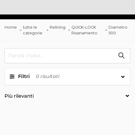
Home
tutte le
Relining
QUICK-LOCK
Diametro
categorie
Risanamento
500
Filtri
0
risultati