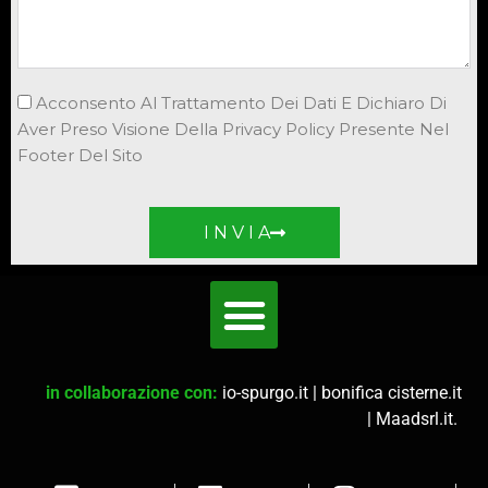
Acconsento Al Trattamento Dei Dati E Dichiaro Di
Aver Preso Visione Della Privacy Policy Presente Nel
Footer Del Sito
I N V I A
in collaborazione con:
io-spurgo.it
|
bonifica cisterne.it
|
Maadsrl.it
.