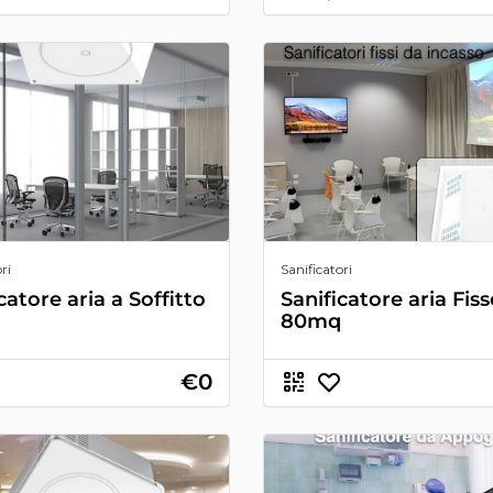
ri
Sanificatori
catore aria a Soffitto
Sanificatore aria Fis
80mq
€0