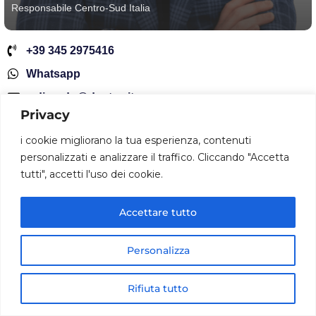
Responsabile Centro-Sud Italia
+39 345 2975416
Whatsapp
a.dinardo@dantec.it
Privacy
i cookie migliorano la tua esperienza, contenuti
personalizzati e analizzare il traffico. Cliccando "Accetta
tutti", accetti l'uso dei cookie.
Accettare tutto
Personalizza
Rifiuta tutto
Home
Cerca
Telefono
Whatsapp
Tutti Prodotti