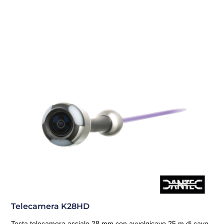
Telecamera K28HD
Testa telecamera assiale 28 mm con avvolgicavo 25 m di cavo