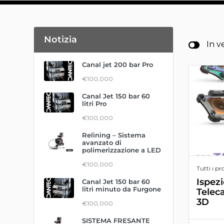
Notizia
In v
Canal jet 200 bar Pro
€100,000
Canal Jet 150 bar 60
litri Pro
€100,000
Relining – Sistema
avanzato di
polimerizzazione a LED
€100,000
Tutti i pr
Ispez
Canal Jet 150 bar 60
litri minuto da Furgone
Telec
3D
€100,000
SISTEMA FRESANTE