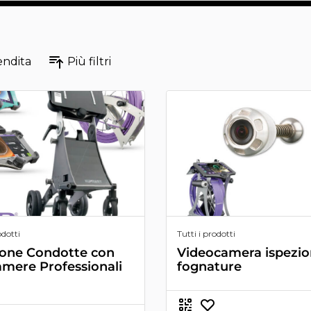
endita
Più filtri
odotti
Tutti i prodotti
ione Condotte con
Videocamera ispezi
amere Professionali
fognature