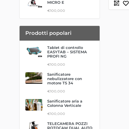
MICRO E
€100,000
Prodotti popolari
Tablet di controllo
EASYTAB – SISTEMA
PROFI NG
€100,000
Sanificatore
nebulizzatore con
motore TS 34
€100,000
Sanificatore aria a
Colonna Verticale
€100,000
TELECAMERA POZZI
ROTOCAM DUAL AUTO