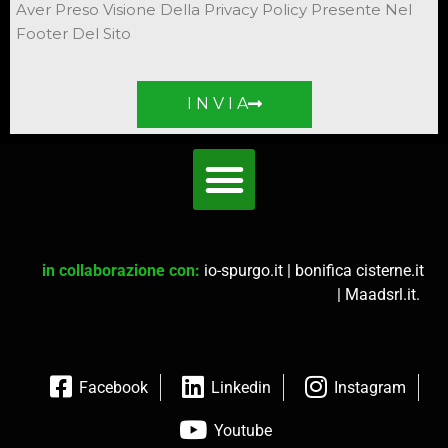
Aver Preso Visione Della Privacy Policy Presente Nel
Footer Del Sito
I N V I A
in collaborazione con:
io-spurgo.it
|
bonifica cisterne.it
|
Maadsrl.it
.
Facebook
Linkedin
Instagram
Youtube