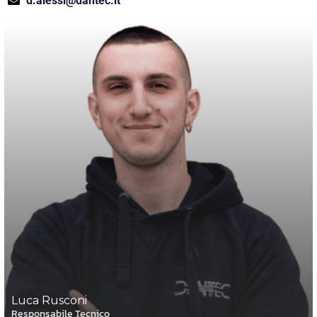
d.alessi@dantec.it
Luca Rusconi
Responsabile Tecnico