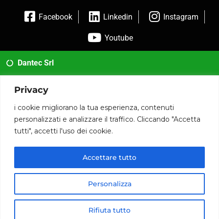
Facebook
Linkedin
Instagram
Youtube
Dantec Srl
02 35954173
Privacy
info@dantec.it
i cookie migliorano la tua esperienza, contenuti
personalizzati e analizzare il traffico. Cliccando "Accetta
Via San Francesco 20 20826 Misinto (MB)
tutti", accetti l'uso dei cookie.
P.iva: 12090590014
Accettare tutto
© 2020 www.dantec.it .
Personalizza
Rifiuta tutto