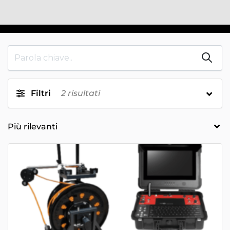
Filtri
2
risultati