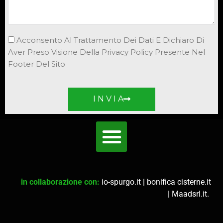
Acconsento Al Trattamento Dei Dati E Dichiaro Di
Aver Preso Visione Della Privacy Policy Presente Nel
Footer Del Sito
I N V I A
in collaborazione con:
io-spurgo.it
|
bonifica cisterne.it
|
Maadsrl.it
.