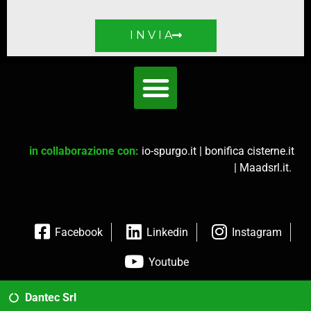
I N V I A
in collaborazione con:
io-spurgo.it
|
bonifica cisterne.it
|
Maadsrl.it
.
Facebook
Linkedin
Instagram
Youtube
Dantec Srl