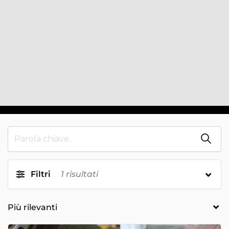
Filtri
1
risultati