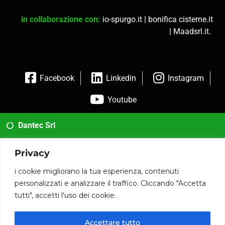
in collaborazione con:
io-spurgo.it
|
bonifica cisterne.it
|
Maadsrl.it
.
Facebook
Linkedin
Instagram
Youtube
Dantec Srl
02 35954173
Privacy
info@dantec.it
i cookie migliorano la tua esperienza, contenuti
personalizzati e analizzare il traffico. Cliccando "Accetta
Via San Francesco 20 20826 Misinto (MB)
tutti", accetti l'uso dei cookie.
P.iva: 12090590014
Accettare tutto