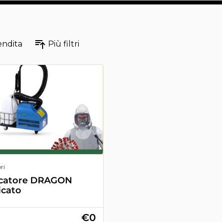
endita
Più filtri
ri
icatore DRAGON
icato
€0