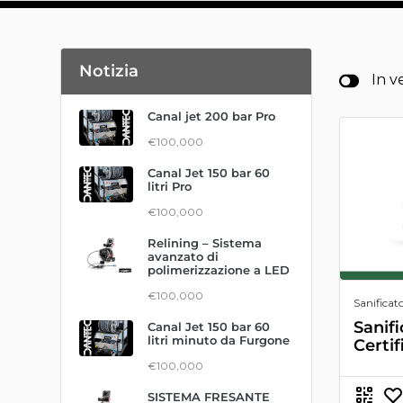
Notizia
In v
Canal jet 200 bar Pro
€100,000
Canal Jet 150 bar 60
litri Pro
€100,000
Relining – Sistema
avanzato di
polimerizzazione a LED
€100,000
Sanificato
Sanif
Canal Jet 150 bar 60
litri minuto da Furgone
Certif
€100,000
SISTEMA FRESANTE