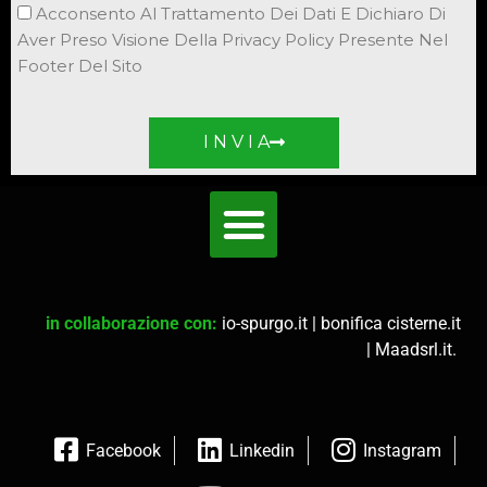
Acconsento Al Trattamento Dei Dati E Dichiaro Di
Aver Preso Visione Della Privacy Policy Presente Nel
Footer Del Sito
I N V I A
in collaborazione con:
io-spurgo.it
|
bonifica cisterne.it
|
Maadsrl.it
.
Facebook
Linkedin
Instagram