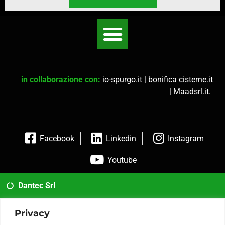
in collaborazione con:
io-spurgo.it
|
bonifica cisterne.it
|
Maadsrl.it
.
Facebook
Linkedin
Instagram
Youtube
Dantec Srl
02 35954173
Privacy