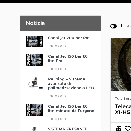
Notizia
In v
Canal jet 200 bar Pro
€100,000
Canal Jet 150 bar 60
litri Pro
€100,000
Relining – Sistema
avanzato di
polimerizzazione a LED
€100,000
Tutti i pr
Telec
Canal Jet 150 bar 60
litri minuto da Furgone
X1-H5
€100,000
SISTEMA FRESANTE