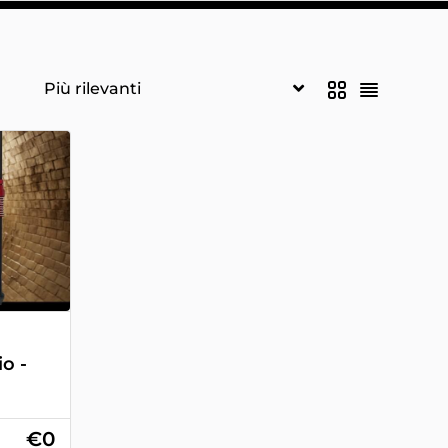
o -
€0