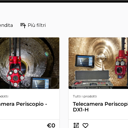
endita
Più filtri
odotti
Tutti i prodotti
amera Periscopio -
Telecamera Periscopi
DX1-H
€0