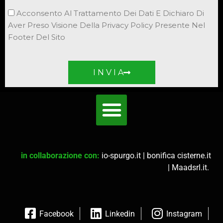
Acconsento Al Trattamento Dei Dati E Dichiaro Di
Aver Preso Visione Della Privacy Policy Presente Nel
Footer Del Sito
I N V I A
in collaborazione con:
io-spurgo.it
|
bonifica cisterne.it
|
Maadsrl.it
.
Facebook
Linkedin
Instagram