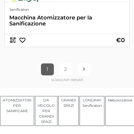
Sanificatori
Macchina Atomizzatore per la
Sanificazione
€0
1
2
14
RISULTATI TROVATI
ATOMIZZATORI
DA
GRANDI
LONGRAY
Nebulizzatore
PER
VEICOLO
SPAZI
Sanificatori
SANIFICARE
PER
GRANDI
SPAZI