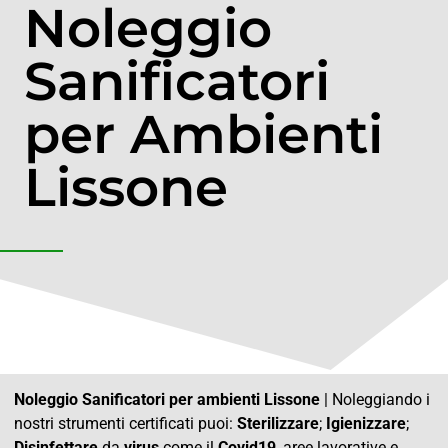
Noleggio
Sanificatori
per Ambienti
Lissone
Noleggio Sanificatori per ambienti Lissone
| Noleggiando i
nostri strumenti certificati puoi:
Sterilizzare
;
Igienizzare
;
Disinfettare
da
virus
come il
Covid19
, aree lavorative e