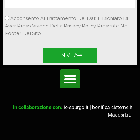
Acconsento Al Trattamento Dei Dati E Dichiaro Di
Aver Preso Visione Della Privacy Policy Presente Nel
Footer Del Sito
I N V I A
in collaborazione con:
io-spurgo.it
|
bonifica cisterne.it
|
Maadsrl.it
.