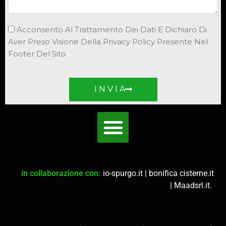
Acconsento Al Trattamento Dei Dati E Dichiaro Di
Aver Preso Visione Della Privacy Policy Presente Nel
Footer Del Sito
I N V I A
in collaborazione con:
io-spurgo.it
|
bonifica cisterne.it
|
Maadsrl.it
.