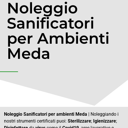
Noleggio
Sanificatori
per Ambienti
Meda
Noleggio Sanificatori per ambienti Meda
| Noleggiando i
nostri strumenti certificati puoi:
Sterilizzare
;
Igienizzare
;
Disinfettare
da
virus
come il
Covid19
, aree lavorative e