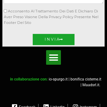
Acconsento Al Trattamento Dei Dati E Dichiaro Di
Aver Preso Visione Della Privacy Policy Presente Nel
Footer Del Sito
I N V I A
in collaborazione con:
io-spurgo.it
|
bonifica cisterne.it
|
Maadsrl.it
.