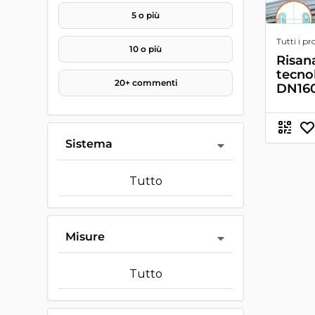
5 o più
Tutti i pr
10 o più
Risan
tecno
20+ commenti
DN16
Sistema
Tutto
Misure
Tutto