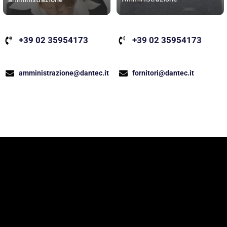
+39 02 35954173
+39 02 35954173
fornitori@dantec.it
amministrazione@dantec.it