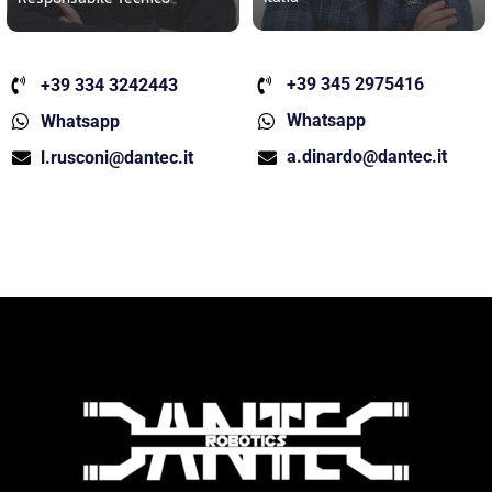
+39 345 2975416
+39 334 3242443
Whatsapp
Whatsapp
a.dinardo@dantec.it
l.rusconi@dantec.it