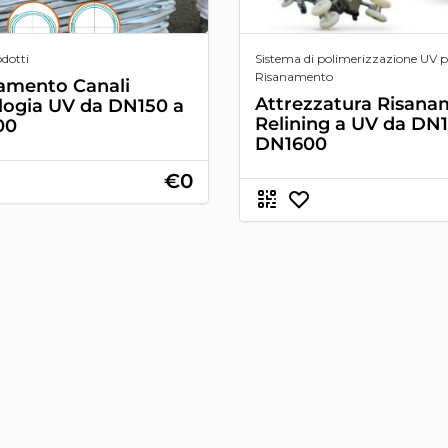
odotti
Sistema di polimerizzazione UV p
Risanamento
amento Canali
Attrezzatura Risan
logia UV da DN150 a
Relining a UV da DN
00
DN1600
€0