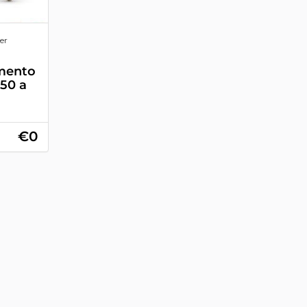
er
amento
150 a
€0