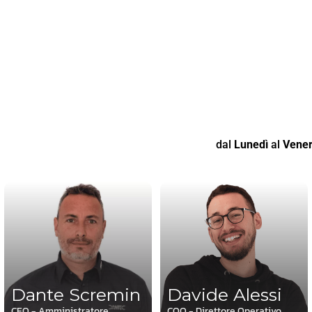
dal
Lunedì
al
Vener
Dante Scremin
Davide Alessi
CEO - Amministratore
COO - Direttore Operativo