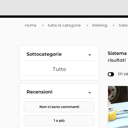
Home
tutte le categorie
Relining
Sist
Sistema
Sottocategorie
risultati
Tutto
In v
Recensioni
Non ci sono commenti
1 o più