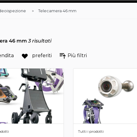
deoispezione
Telecamera 46 mm
mera 46 mm
3
risultati
endita
preferiti
Più filtri
odotti
Tutti i prodotti