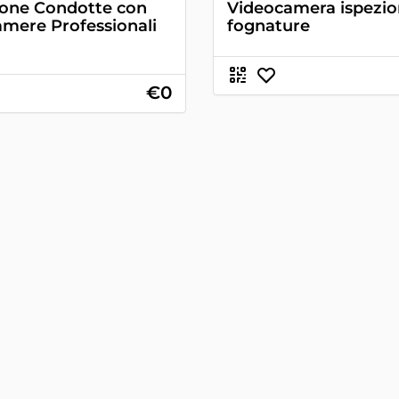
ione Condotte con
Videocamera ispezi
amere Professionali
fognature
€0