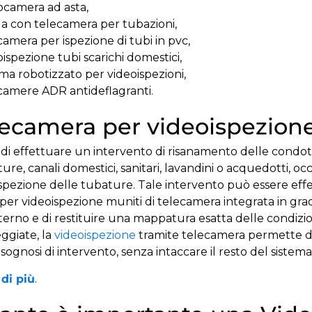
ocamera ad asta,
a con telecamera per tubazioni,
camera per ispezione di tubi in pvc,
oispezione tubi scarichi domestici,
ema robotizzato per videoispezioni,
camere ADR antideflagranti.
lecamera per videoispezion
di effettuare un intervento di risanamento delle condotte,
ure, canali domestici, sanitari, lavandini o acquedotti, oc
spezione delle tubature. Tale intervento può essere effe
per videoispezione muniti di telecamera integrata in grad
nterno e di restituire una mappatura esatta delle condizio
ggiate, la
videoispezione
tramite telecamera permette di c
isognosi di intervento, senza intaccare il resto del sistema
di più
.