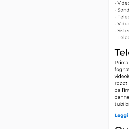
- Vide
- Sond
- Tele
- Vide
- Sist
- Tele
Te
Prima 
fognat
videoi
robot 
dall’i
danne
tubi b
Leggi 