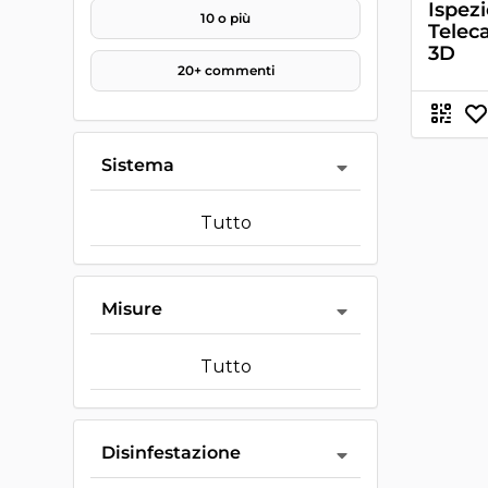
Ispez
10 o più
Telec
3D
20+ commenti
Sistema
Tutto
Misure
Tutto
Disinfestazione