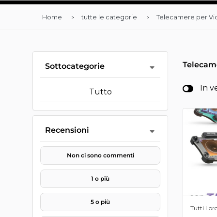
Home
tutte le categorie
Telecamere per Vi
Teleca
Sottocategorie
In v
Tutto
Recensioni
Non ci sono commenti
1 o più
5 o più
Tutti i pr