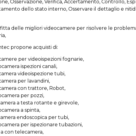
one, Osservazione, Verifica, Accertamento, Controllo, Espl
amento dello stato interno, Osservare il dettaglio e nitide
itta delle migliori videocamere per risolvere le problema
ia,
tec propone acquisti di:
camere per videoispezioni fognarie,
ocamera ispezioni canali,
camera videoispezione tubi,
camera per lavandini,
camera con trattore, Robot,
ocamera per pozzi,
camera a testa rotante e girevole,
ocamera a spinta,
camera endoscopica per tubi,
ocamera per ispezionare tubazioni,
da con telecamera,