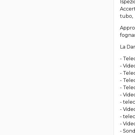
Ispezi
Accert
tubo,
Approf
fognar
La Dan
- Tele
- Vide
- Tele
- Tele
- Tele
- Vide
- tele
- Vide
- tele
- Vide
- Son