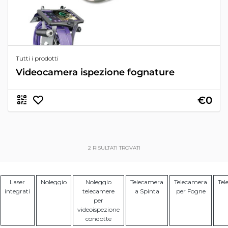
Tutti i prodotti
Videocamera ispezione fognature
€0
2
RISULTATI TROVATI
Laser
Noleggio
Noleggio
Telecamera
Telecamera
Tel
integrati
telecamere
a Spinta
per Fogne
per
videoispezione
condotte