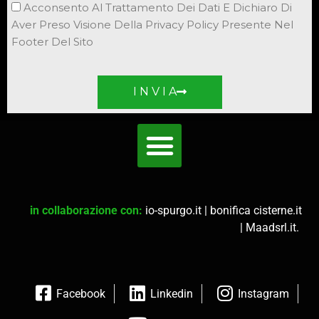
Acconsento Al Trattamento Dei Dati E Dichiaro Di
Aver Preso Visione Della Privacy Policy Presente Nel
Footer Del Sito
I N V I A
in collaborazione con:
io-spurgo.it
|
bonifica cisterne.it
|
Maadsrl.it
.
Facebook
Linkedin
Instagram