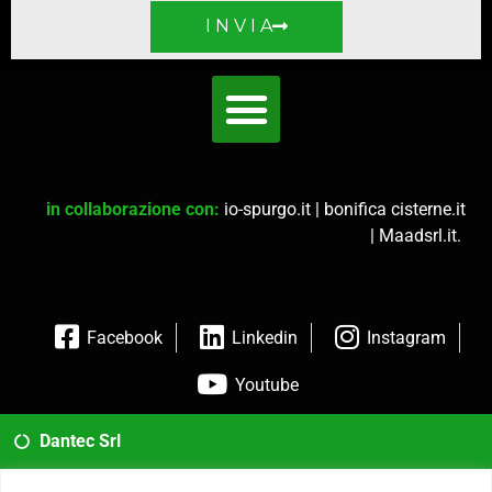
I N V I A
in collaborazione con:
io-spurgo.it
|
bonifica cisterne.it
|
Maadsrl.it
.
Facebook
Linkedin
Instagram
Youtube
Dantec Srl
02 35954173