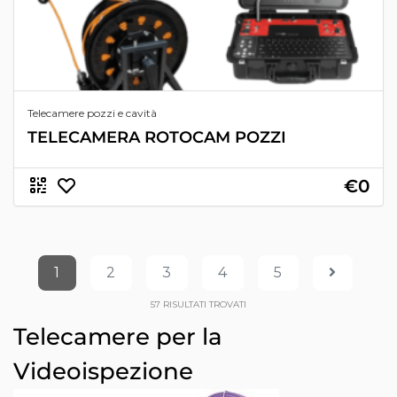
Telecamere pozzi e cavità
TELECAMERA ROTOCAM POZZI
€0
1
2
3
4
5
57
RISULTATI TROVATI
Telecamere per la
Videoispezione