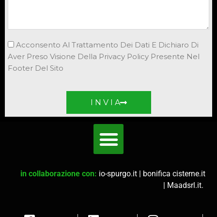
Acconsento Al Trattamento Dei Dati E Dichiaro Di
Aver Preso Visione Della Privacy Policy Presente Nel
Footer Del Sito
I N V I A
in collaborazione con:
io-spurgo.it
|
bonifica cisterne.it
|
Maadsrl.it
.