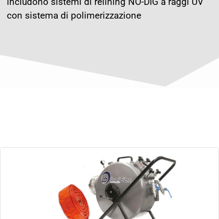
includono sistemi di relining NO-DIG a raggi UV
con sistema di polimerizzazione