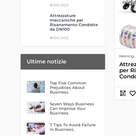
€100,000
Attrezzature
meccaniche per
Risanamento Condotte
da DN100
€100,000
Relining
Ultime notizie
Attre
per R
Condo
Top Five Common
Prejudices About
Business.
Seven Ways Business
Can Improve Your
Business.
7 Tips To Avoid Failure
In Business.