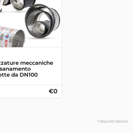
zzature meccaniche
isanamento
tte da DN100
€0
7
RISULTATI TROVATI