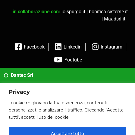
in collaborazione con:
io-spurgo.it
|
bonifica cisterne.it
|
Maadsrl.it
.
Facebook
Linkedin
Instagram
Youtube
Dantec Srl
02 35954173
Privacy
info@dantec.it
i cookie migliorano la tua esperienza, contenuti
personalizzati e analizzare il traffico. Cliccando "Accetta
Via San Francesco 20 20826 Misinto (MB)
tutti", accetti l'uso dei cookie.
P.iva: 12090590014
Accettare tutto